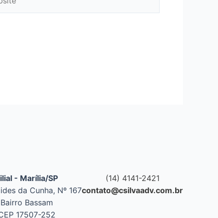
ilial - Marília/SP
(14) 4141-2421
lides da Cunha, Nº 167
contato@csilvaadv.com.br
Bairro Bassam
CEP 17507-252