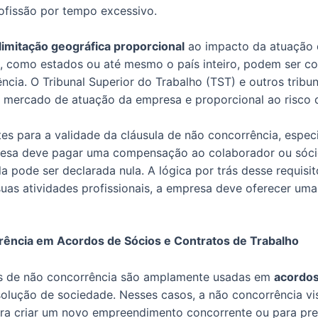
rofissão por tempo excessivo.
limitação geográfica proporcional
ao impacto da atuação d
, como estados ou até mesmo o país inteiro, podem ser c
gência. O Tribunal Superior do Trabalho (TST) e outros trib
 mercado de atuação da empresa e proporcional ao risco d
es para a validade da cláusula de não concorrência, especi
esa deve pagar uma compensação ao colaborador ou sócio p
pode ser declarada nula. A lógica por trás desse requisito 
suas atividades profissionais, a empresa deve oferecer um
rência em Acordos de Sócios e Contratos de Trabalho
ulas de não concorrência são amplamente usadas em
acordos
olução de sociedade. Nesses casos, a não concorrência vis
para criar um novo empreendimento concorrente ou para pr