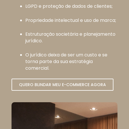
LGPD e proteção de dados de clientes;
Propriedade intelectual e uso de marca;
Estruturação societária e planejamento
jurídico.
O jurídico deixa de ser um custo e se
torna parte da sua estratégia
comercial.
QUERO BLINDAR MEU E-COMMERCE AGORA